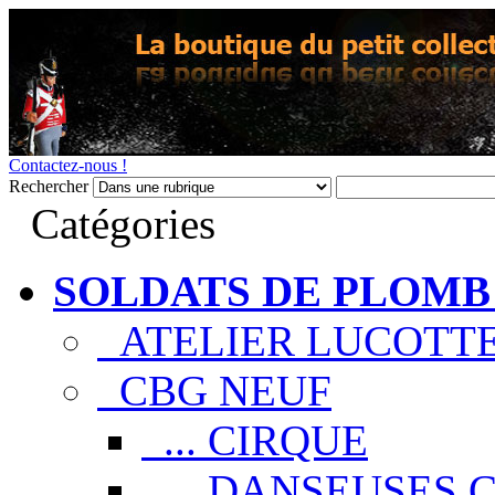
Contactez-nous !
Rechercher
Catégories
SOLDATS DE PLOMB
ATELIER LUCOTT
CBG NEUF
... CIRQUE
... DANSEUSES 