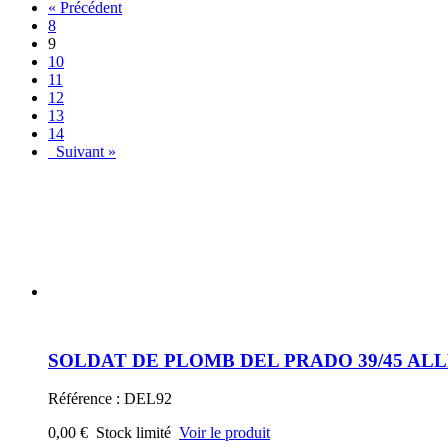
« Précédent
8
9
10
11
12
13
14
Suivant »
SOLDAT DE PLOMB DEL PRADO 39/45 ALL
Référence : DEL92
0,00 €
Stock limité
Voir le produit
SOLDAT DE PLOMB DEL PRADO 39/45 A