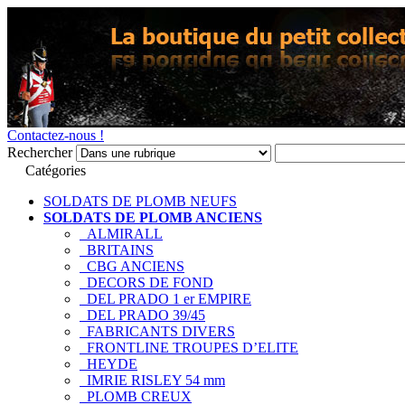
Contactez-nous !
Rechercher
Catégories
SOLDATS DE PLOMB NEUFS
SOLDATS DE PLOMB ANCIENS
ALMIRALL
BRITAINS
CBG ANCIENS
DECORS DE FOND
DEL PRADO 1 er EMPIRE
DEL PRADO 39/45
FABRICANTS DIVERS
FRONTLINE TROUPES D’ELITE
HEYDE
IMRIE RISLEY 54 mm
PLOMB CREUX