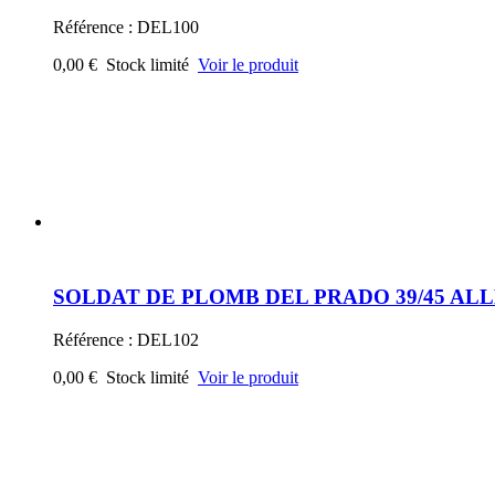
SOLDAT DE PLOMB DEL PRADO 1 er EMP
Référence : DEL114
0,00 €
Stock limité
Voir le produit
« Précédent
8
9
10
11
12
13
14
Suivant »
produits